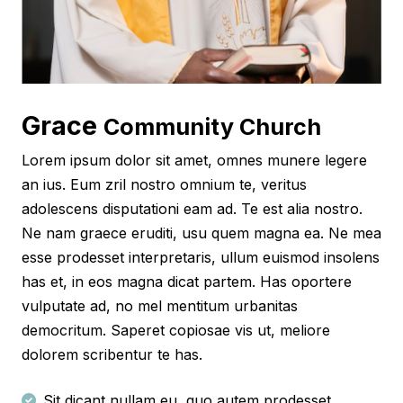
Grace
Community Church
Lorem ipsum dolor sit amet, omnes munere legere
an ius. Eum zril nostro omnium te, veritus
adolescens disputationi eam ad. Te est alia nostro.
Ne nam graece eruditi, usu quem magna ea. Ne mea
esse prodesset interpretaris, ullum euismod insolens
has et, in eos magna dicat partem. Has oportere
vulputate ad, no mel mentitum urbanitas
democritum. Saperet copiosae vis ut, meliore
dolorem scribentur te has.
Sit dicant nullam eu, quo autem prodesset