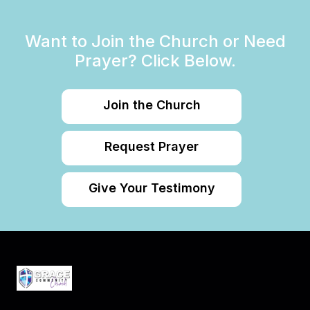
Want to Join the Church or Need
Prayer? Click Below.
Join the Church
Request Prayer
Give Your Testimony