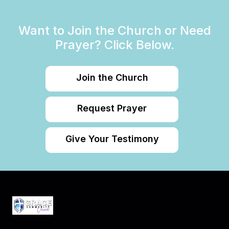
Want to Join the Church or Need
Prayer? Click Below.
Join the Church
Request Prayer
Give Your Testimony