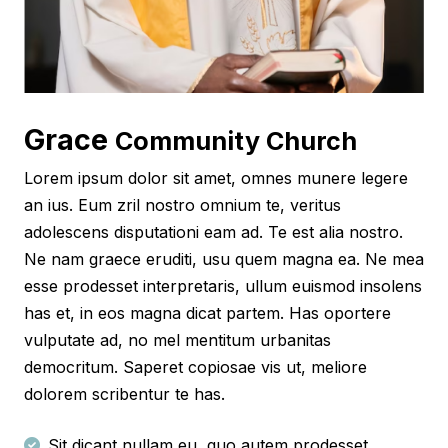
Grace
Community Church
Lorem ipsum dolor sit amet, omnes munere legere
an ius. Eum zril nostro omnium te, veritus
adolescens disputationi eam ad. Te est alia nostro.
Ne nam graece eruditi, usu quem magna ea. Ne mea
esse prodesset interpretaris, ullum euismod insolens
has et, in eos magna dicat partem. Has oportere
vulputate ad, no mel mentitum urbanitas
democritum. Saperet copiosae vis ut, meliore
dolorem scribentur te has.
Sit dicant nullam eu, quo autem prodesset