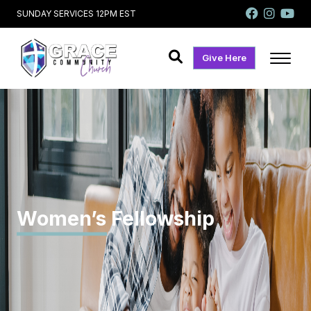
SUNDAY SERVICES 12PM EST
Give Here
Women’s Fellowship